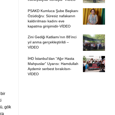
PSAKD Kumluca Şube Başkanı
Özüdoğru: Süresiz nafakanın
kaldırılması kadını eve
kapatma girişimidir-VİDEO
Zini Gediği Katliamı’nın 88’inci
yıl anma gerçekleştirildi –
VİDEO
İHD İstanbul’dan “Ağır Hasta
Mahpuslar” Uyarısı: Hamdullah
Aydemir serbest bırakılsın-
VİDEO
bir
i
lü, gök
ara