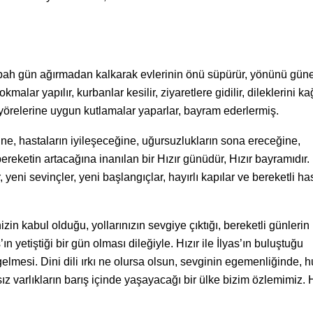
sabah gün ağırmadan kalkarak evlerinin önü süpürür, yönünü gün
malar yapılır, kurbanlar kesilir, ziyaretlere gidilir, dileklerini ka
di yörelerine uygun kutlamalar yaparlar, bayram ederlermiş.
ine, hastaların iyileşeceğine, uğursuzlukların sona ereceğine,
reketin artacağına inanılan bir Hızır günüdür, Hızır bayramıdır.
eni sevinçler, yeni başlangıçlar, hayırlı kapılar ve bereketli ha
in kabul olduğu, yollarınızın sevgiye çıktığı, bereketli günlerin
ın yetiştiği bir gün olması dileğiyle. Hızır ile İlyas’ın buluştuğu
elmesi. Dini dili ırkı ne olursa olsun, sevginin egemenliğinde, h
z varlıkların barış içinde yaşayacağı bir ülke bizim özlemimiz. H