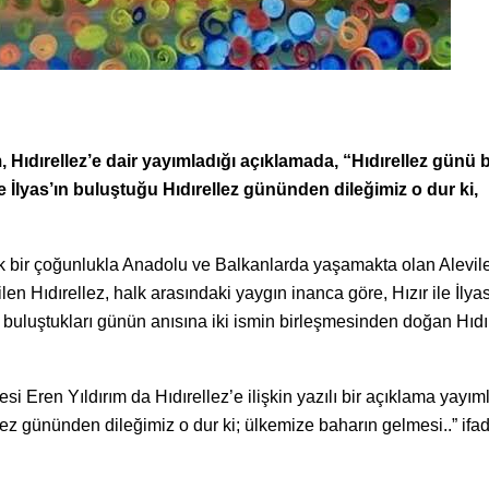
ıdırellez’e dair yayımladığı açıklamada, “Hıdırellez günü b
e İlyas’ın buluştuğu Hıdırellez gününden dileğimiz o dur ki,
ük bir çoğunlukla Anadolu ve Balkanlarda yaşamakta olan Alevil
en Hıdırellez, halk arasındaki yaygın inanca göre, Hızır ile İlyas
’ın buluştukları günün anısına iki ismin birleşmesinden doğan Hıdı
en Yıldırım da Hıdırellez’e ilişkin yazılı bir açıklama yayıml
llez gününden dileğimiz o dur ki; ülkemize baharın gelmesi..” ifad