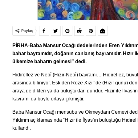
Paylaş
PİRHA-Baba Mansur Ocağı dedelerinden Eren Yıldırım, H
bahar bayramıdır, doğanın canlanış bayramıdır. Hızır il
ülkemize baharın gelmesi” dedi.
Hıdırellez ve Nebî (Hızır-Nebî) bayramı… Hıdırellez, büy
arasında biliniyor. Eskiden Roze Xızır’de (Hızır günü) denil
araya geldikleri ya da buluştukları gündür. Hızır ile İlyas
kavramı da böyle ortaya çıkmıştır.
Baba Mansur Ocağı mensubu ve Okmeydanı Cemevi dedesi Er
Yıldırım açıklamasında “Hızır ile İlyas’ın buluştuğu Hıdıre
kullandı.