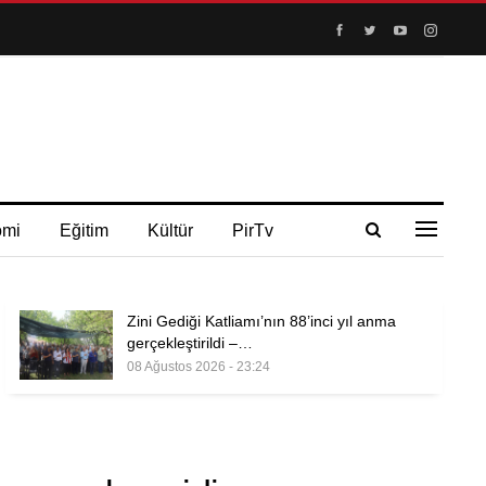
omi
Eğitim
Kültür
PirTv
Zini Gediği Katliamı’nın 88’inci yıl anma
gerçekleştirildi –…
08 Ağustos 2026 - 23:24