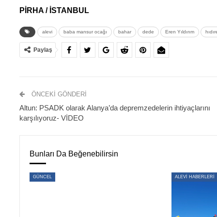
PİRHA / İSTANBUL
alevi
baba mansur ocağı
bahar
dede
Eren Yıldırım
hıdır
Paylaş
ÖNCEKI GÖNDERI
Altun: PSADK olarak Alanya’da depremzedelerin ihtiyaçlarını
karşılıyoruz- VİDEO
Bunları Da Beğenebilirsin
GÜNCEL
ALEVİ HABERLERİ