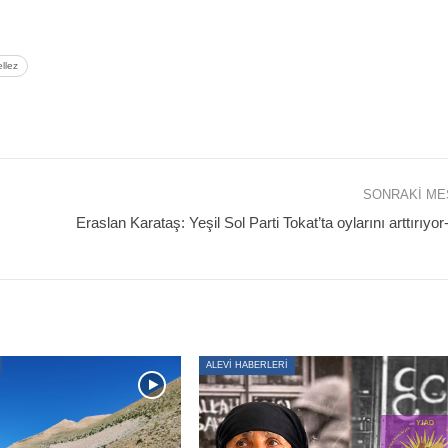
ellez
SONRAKI M
Eraslan Karataş: Yeşil Sol Parti Tokat’ta oylarını arttırıy
ALEVİ HABERLERİ