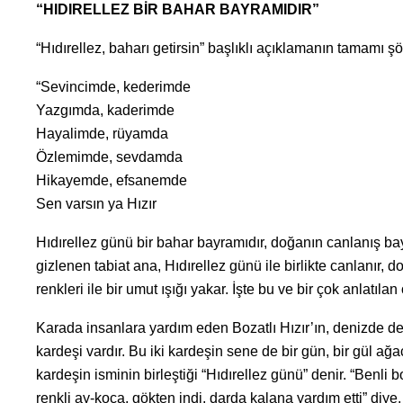
“HIDIRELLEZ BİR BAHAR BAYRAMIDIR”
“Hıdırellez, baharı getirsin” başlıklı açıklamanın tamamı şö
“Sevincimde, kederimde
Yazgımda, kaderimde
Hayalimde, rüyamda
Özlemimde, sevdamda
Hikayemde, efsanemde
Sen varsın ya Hızır
Hıdırellez günü bir bahar bayramıdır, doğanın canlanış bay
gizlenen tabiat ana, Hıdırellez günü ile birlikte canlanır, 
renkleri ile bir umut ışığı yakar. İşte bu ve bir çok anlatılan
Karada insanlara yardım eden Bozatlı Hızır’ın, denizde der
kardeşi vardır. Bu iki kardeşin sene de bir gün, bir gül ağ
kardeşin isminin birleştiği “Hıdırellez günü” denir. “Benli bo
renkli ay-koca, gökten indi, darda kalana yardım etti” diye