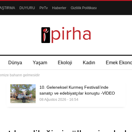
AŞTIRMA
DUYURU
PirTv
Haberler
Gizlilik Politikası
Dünya
Yaşam
Ekoloji
Kadın
Emek Ekon
kemize baharın gelmesidir
10. Geleneksel Kurmeş Festivali’inde
sanatçı ve edebiyatçılar konuştu -VİDEO
08 Ağustos 2026 - 16:54