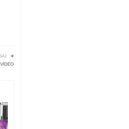
ESAJ
or-VİDEO