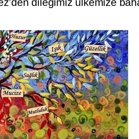
lez’den dileğimiz ülkemize bah