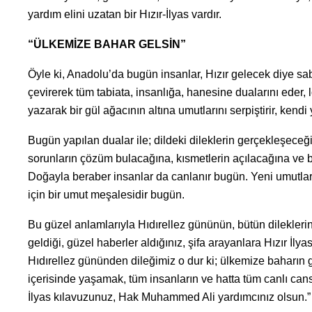
yardım elini uzatan bir Hızır-İlyas vardır.
“ÜLKEMİZE BAHAR GELSİN”
Öyle ki, Anadolu’da bugün insanlar, Hızır gelecek diye 
çevirerek tüm tabiata, insanlığa, hanesine dualarını eder, lok
yazarak bir gül ağacının altına umutlarını serpiştirir, ken
Bugün yapılan dualar ile; dildeki dileklerin gerçekleşeceğ
sorunların çözüm bulacağına, kısmetlerin açılacağına ve be
Doğayla beraber insanlar da canlanır bugün. Yeni umutlar, y
için bir umut meşalesidir bugün.
Bu güzel anlamlarıyla Hıdırellez gününün, bütün dilekleriniz
geldiği, güzel haberler aldığınız, şifa arayanlara Hızır İlyas’
Hıdırellez gününden dileğimiz o dur ki; ülkemize baharın g
içerisinde yaşamak, tüm insanların ve hatta tüm canlı cansı
İlyas kılavuzunuz, Hak Muhammed Ali yardımcınız olsun.”