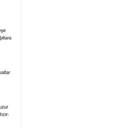
eşe
ğıtlara
satlar
uzur
ızır-