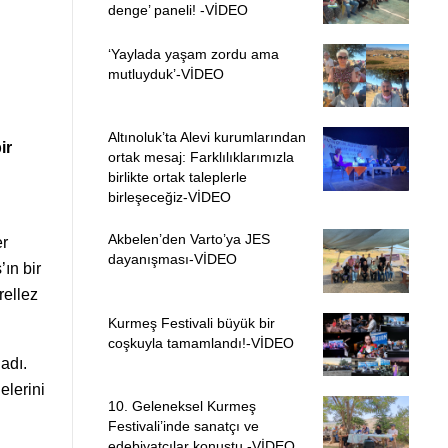
denge’ paneli! -VİDEO
‘Yaylada yaşam zordu ama
mutluyduk’-VİDEO
Altınoluk’ta Alevi kurumlarından
ir
ortak mesaj: Farklılıklarımızla
birlikte ortak taleplerle
birleşeceğiz-VİDEO
Akbelen’den Varto’ya JES
er
dayanışması-VİDEO
’ın bir
rellez
Kurmeş Festivali büyük bir
coşkuyla tamamlandı!-VİDEO
adı.
elerini
10. Geleneksel Kurmeş
Festivali’inde sanatçı ve
edebiyatçılar konuştu -VİDEO