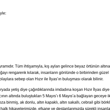
yle:
ramıdır. Tüm ihtişamıyla, kış ayları gelince beyaz örtünün altına
doğayı rengarenk kılarak, insanların gönlünde o birbirinden güzel
 olaylara sebep olan Hızır ile İlyas’ın buluşması olarak bilinir.
yada yetiş diye çağırdıklarında imdadına koşan Hızır İlyas diye 
acının altında buluştukları 5 Mayıs’ı 6 Mayıs’a bağlayan geceye ik
za binmiş, ak donlu, altın kapaklı, altın sakallı, cebrail gibi börk
, halk hikayelerimizde, efsane ve destanlarımızda sürekli insanl