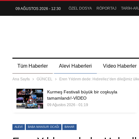
ÖZEL DOSYA
RÖPORTAJ
TARİH-AR
09 AĞUSTOS 2026 - 12:30
Tüm Haberler
Alevi Haberleri
Video Haberler
Ana Sayfa
GÜNCEL
Eren Yıldırım dede: Hıdırellez’den dileğimiz ül
Kurmeş Festivali büyük bir coşkuyla
tamamlandı!-VİDEO
09 Ağustos 2026 - 01:19
ALEVI
BABA MANSUR OCAĞI
BAHAR