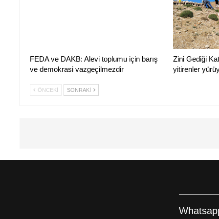
FEDA ve DAKB: Alevi toplumu için barış
Zini Gediği Ka
ve demokrasi vazgeçilmezdir
yitirenler yür
ÖNCEKI
SONRAKI
Whatsapp