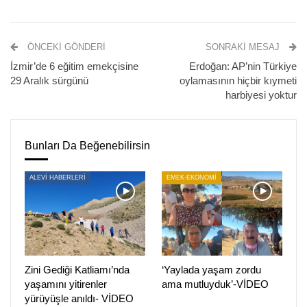
Dönem Toplu İş Sözleşmesi (TİS) 4 bin 700 çalışanı
ilgilendiriyor.
ÖNCEKI GÖNDERI
SONRAKI MESAJ
Taleplerin kabul edilmemesi üzerine tıkanan görüşmelerin
İzmir’de 6 eğitim emekçisine
Erdoğan: AP’nin Türkiye
ardından grev kararı alındı.
29 Aralık sürgünü
oylamasının hiçbir kıymeti
harbiyesi yoktur
Bunları Da Beğenebilirsin
ALEVİ HABERLERİ
EMEK-EKONOMİ
Zini Gediği Katliamı’nda
‘Yaylada yaşam zordu
yaşamını yitirenler
ama mutluyduk’-VİDEO
yürüyüşle anıldı- VİDEO