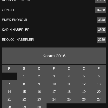
ALEVİ HABERLERİ
17139
GÜNCEL
16788
EMEK-EKONOMİ
3648
KADIN HABERLERİ
3505
EKOLOJİ HABERLERİ
2239
Kasım 2016
P
S
Ç
P
C
C
P
1
2
3
4
5
6
7
8
9
10
11
12
13
14
15
16
17
18
19
20
21
22
23
24
25
26
27
28
29
30