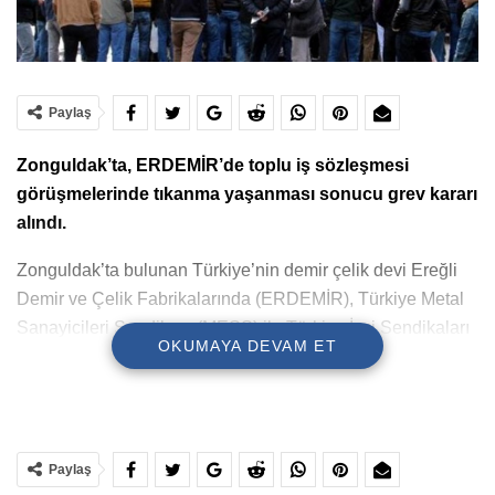
Paylaş
Zonguldak’ta, ERDEMİR’de toplu iş sözleşmesi
görüşmelerinde tıkanma yaşanması sonucu grev kararı
alındı.
Zonguldak’ta bulunan Türkiye’nin demir çelik devi Ereğli
Demir ve Çelik Fabrikalarında (ERDEMİR), Türkiye Metal
Sanayicileri Sendikası (MESS) ile Türkiye İşçi Sendikaları
OKUMAYA DEVAM ET
Konfederasyonu’na (Türk İş) bağlı Türk Metal Sendikası
(Türk Metal Sen) arasında toplu iş sözleşmesi
görüşmelerinde yaşanan uyuşmazlık sonucu grev kararı
alındı.
Paylaş
Türk Metal Sendikası ile Erdemir arasında yürütülen 26.