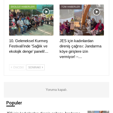
EKOLOJİ HABERLERİ
TÜM HABERLER
10. Geleneksel Kurmeş
JES için kadınlardan
Festivali’inde ‘Sağlık ve
direniş çağrısı: Jandarma
ekolojik denge’ paneli!…
köye girişlere izin
vermiyor! –…
ÖNCEKI
SONRAKI
Yoruma kapalı.
Populer