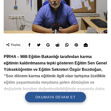
Paylaş
PİRHA – Milli Eğitim Bakanlığı tarafından karma
eğitimin kaldırılmasına tepki gösteren Eğitim Sen Genel
Yükseköğretim ve Eğitim Sekreteri Özgür Bozdoğan,
“Son dönem karma eğitimle ilgili olan tartışma özellikle
eğitim yaşantısında meydana gelen dönüşüm ve
değişimle beraber değerlendirildiğinde esasında daha
bütünlüklü bir tartışmanın şu an sadece görünür yüzü
OKUMAYA DEVAM ET
karşımıza çıkıyor. Eğitim siyasi iktidarın inşa etmeye
çalıştığı yeni rejimin kurucu bir unsuru, kurucu bir