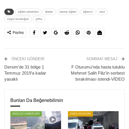
öğesidir” dedi.
eğitim sekretreri
iktidar
karma eğitim
öğrenci
okul
Milli Eğitim Bakanlığı’nın (MEB), Resmi Gazete’de
özgür bozdoğan
pirha
yayımlanan ‘Milli Eğitim Bakanlığı Kurum Açma,
Kapatma ve Ad Verme Yönetmeliğinde Değişiklik
Paylaş
Yapılmasına Dair Yönetmeliği’nde gerçekleştirdiği
değişiklik tartışma yarattı. Düzenlemeyle önceki
yönetmelikte yer alan “Çok programlı Anadolu lisesi,
ÖNCEKI GÖNDERI
SONRAKI MESAJ
mesleki ve teknik eğitim merkezi ve mesleki eğitim
Dersim’de 31 bölge 1
F Oturumu’nda hasta tutuklu
merkezinde karma eğitim yapılır” maddesi yürürlükten
Temmuz 2019’a kadar
Mehmet Salih Filiz’in serbest
kaldırıldı.
yasaklı
bırakılması istendi-VİDEO
Eğitim Sen Genel Yükseköğretim ve Eğitim Sekreteri
Özgür Bozdoğan karma eğiminin okullarda
Bunları Da Beğenebilirsin
kaldırılmasına ilişkin Pir Haber Ajansı’na konuştu.
EKOLOJİ HABERLERİ
EMEK-EKONOMİ
Esasında karma eğitim daha öncede Türkiye’de eğitim
yaşantısı içinde kimi çevreler tarafından tartışılmaya