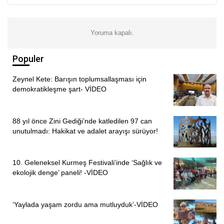
sınırlandırılması, daha çok öğrencilerin mesleki teknik
okullarından imam hatip okullarına yönlendirilmesi,
Yoruma kapalı.
bununla beraber öğrencilerin ilgi tercih ve yeteneklerine
göre bir okullaşma politikası değil de; İktidarın
Populer
beklentilerine göre oluşturulmuş olan okullaşma
politikasının uygulanmaya çalışılması karma eğitim
Zeynel Kete: Barışın toplumsallaşması için
tartışmalarıyla beraber düşünüldüğünde çok daha anlamlı
demokratikleşme şart- VİDEO
bir hale geliyor” ifadelerini kullandı.
88 yıl önce Zini Gediği’nde katledilen 97 can
Karma eğitim olmazsa ne olur, karma eğitim olmazsa
unutulmadı: Hakikat ve adalet arayışı sürüyor!
öğrencilerin burada görecek zararlar nedir? sorularının
sorulması gerektiğini ifade eden Bozdoğan, “Esasında biz
okul yaşantısını, eğitim yaşantısını toplumsal yaşam ile
10. Geleneksel Kurmeş Festivali’inde ‘Sağlık ve
ekolojik denge’ paneli! -VİDEO
kamusal yaşam ilişkilerinin yeniden üretildiği, öğrencinin
bireyin sosyal, bireysel, bilimsel becerilerini geliştirdiği ve
gelecek yaşama hazırlandığı ortak yaşamlar olarak
‘Yaylada yaşam zordu ama mutluyduk’-VİDEO
düşünürüz” dedi.