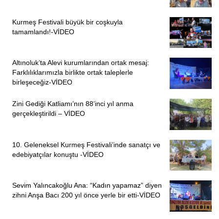
“KIZ ÖĞRENCİLER EVE HAPSEDİLMEYE
Kurmeş Festivali büyük bir coşkuyla
ÇALIŞILIYOR”
tamamlandı!-VİDEO
Oluşan tablonun kendisi şu an yaşamın kendisinde var
olan gerçekliği değil, iktidar tarafından istenilen bir
Altınoluk’ta Alevi kurumlarından ortak mesaj:
gerçekliğin yansıması olacağını belirten şöyle devam etti:
Farklılıklarımızla birlikte ortak taleplerle
birleşeceğiz-VİDEO
” Okulu bir bütün olarak düşündüğümüzde okul yaşantısını
kız ve erkek öğrenciler olarak ayırdığınızda oradaki
Zini Gediği Katliamı’nın 88’inci yıl anma
gerçekleştirildi – VİDEO
bütünlüğü yaşama aykırı bir şekilde ayırmış ve doğal
olmayanı doğalmış gibi eğitim yaşantısının içine
sokacaksınız. Daha önemlisi kız öğrencisinin okuldaki var
10. Geleneksel Kurmeş Festivali’inde sanatçı ve
oluşunu doğasına aykırı bir şekilde toplumsal yaşamdan
edebiyatçılar konuştu -VİDEO
kopararak eril bir toplumda, eve hapis edilmeye çalışılan
üzerinde kontrol kurulmaya çalışılan bir birey olarak
Sevim Yalıncakoğlu Ana: “Kadın yapamaz” diyen
kadının çok daha olumsuz bir yaşantıyı kabul etmesi
zihni Anşa Bacı 200 yıl önce yerle bir etti-VİDEO
olacak.”