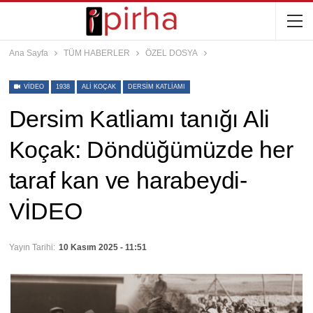
Ana Sayfa
TÜM HABERLER
ÖZEL DOSYA
VIDEO
1938
ALI KOÇAK
DERSIM KATLIAMI
Dersim Katliamı tanığı Ali
Koçak: Döndüğümüzde her
taraf kan ve harabeydi-
VİDEO
Yayın Tarihi:
10 Kasım 2025 - 11:51