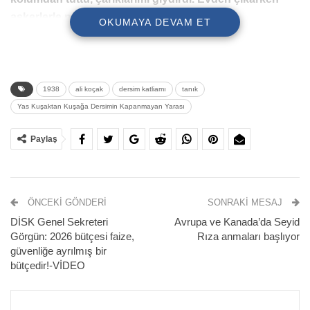
askerlerle milisler önümüzü kesti” dedi.
OKUMAYA DEVAM ET
1938
ali koçak
dersim katliamı
tanık
Yas Kuşaktan Kuşağa Dersimin Kapanmayan Yarası
Paylaş
ÖNCEKI GÖNDERI
SONRAKI MESAJ
Dersim’de 1937-38 yıllarında gerçekleştirilen askerî
DİSK Genel Sekreteri
Avrupa ve Kanada’da Seyid
harekât, binlerce kişinin öldürülmesine ve on binlerce
Görgün: 2026 bütçesi faize,
Rıza anmaları başlıyor
kişinin sürgün edilmesine yol açtı. Devletin “isyan
güvenliğe ayrılmış bir
bastırma” adı altında yürüttüğü operasyonlarda köyler
bütçedir!-VİDEO
yakıldı, insanlar açlık ve zorunlu göçle karşı karşıya
bırakıldı. Katliamdan sağ kurtulanlar Kütahya, Çorum,