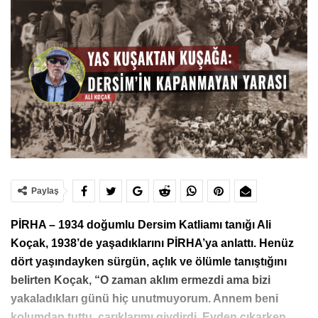
Paylaş
PİRHA – 1934 doğumlu Dersim Katliamı tanığı Ali
Koçak, 1938’de yaşadıklarını PİRHA’ya anlattı. Henüz
dört yaşındayken sürgün, açlık ve ölümle tanıştığını
belirten Koçak, “O zaman aklım ermezdi ama bizi
yakaladıkları günü hiç unutmuyorum. Annem beni
kolumdan tuttu, çarıklarımı giydirdi. Evden çıkarken