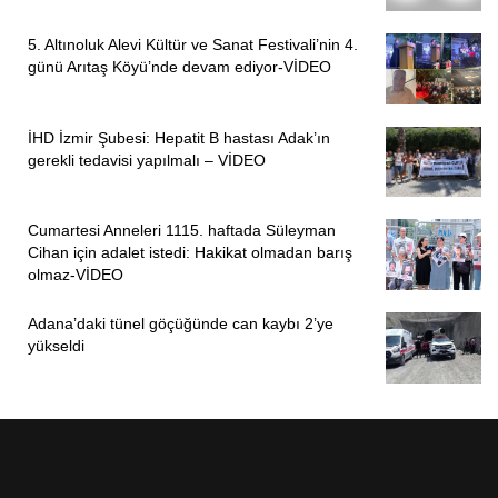
sürgününü Nevşehir’in Derinkuyu ilçesine çıkartmışlardı.
5. Altınoluk Alevi Kültür ve Sanat Festivali’nin 4.
Bizimle bir ay kaldıktan sonra o da hanımıyla Derinkuyu’ya
günü Arıtaş Köyü’nde devam ediyor-VİDEO
gitmek zorunda kaldı. Abim oraya gidince bizim de
gelmemiz için müracaat etmişti. Bizi çağırdı, nasıl gittik
İHD İzmir Şubesi: Hepatit B hastası Adak’ın
hatırlamıyorum. Abim nüfus kaydımızı Nevşehir’e aldırdı.
gerekli tedavisi yapılmalı – VİDEO
Ailemin konuştuğuna göre dört sene de orada kalmışız.
Ben orada okula gittim, diplomamı aldım. Bize orada arazi
vermişlerdi. Bizimkiler sağda solda çalışmaya
Cumartesi Anneleri 1115. haftada Süleyman
Cihan için adalet istedi: Hakikat olmadan barış
başlamışlardı. İki ablam ile yengelerim de çalışmaya
olmaz-VİDEO
başladılar. O köyde nerede boş yer oluyordu bizi oraya
yerleştiriyorlardı. Güzel bir köydü. O zamanlar 700 haneydi.
Adana’daki tünel göçüğünde can kaybı 2’ye
Hayatlarını hayvancılık ve tarım yaparak sağlıyorlardı. Bize
yükseldi
de çok iyi davrandılar, yardım ettiler, ekmeklerini
paylaştılar.”
“DEVLET NEREDE BOŞ ARAZİ VARSA SÜRGÜNLERİ
ORALARA DAĞITTI”