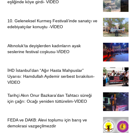
götürdü. Pülümür çayına vardığımızda bizi suyun içinden
eşliğinde köye girdi- VİDEO
geçirdiler. Annem kendini suya attı. Yani su alıp bizi
götürsün diye. Nasıl ki ben bağırdım askerler bizi sudan
10. Geleneksel Kurmeş Festivali’inde sanatçı ve
çıkardılar. Nazimiye’ye kadar gittiğimizi hatırlıyorum. Orada
edebiyatçılar konuştu -VİDEO
bir gün mü kaldık iki gün mü kaldık bilmiyorum.”
“MEĞERSE BİZİ KÜTAHYA’YA SÜRGÜN ETMİŞLER”
Altınoluk’ta deyişlerden kadınların ayak
seslerine festival coşkusu-VİDEO
Katliamdan kurtulduktan sonra sürgün yollarına düşen
Ali
Koçak
, Kütahya’ya gönderilişlerini şu sözlerle anlattı:
İHD İstanbul’dan “Ağır Hasta Mahpuslar”
Uyarısı: Hamdullah Aydemir serbest bırakılsın-
“Meğerse bizi Kütahya’ya sürgün etmişler. Kütahya’nın
VİDEO
Simav kazasının Kusurlar diye bir köyü vardı. Bizi o köye
götürmüşlerdi. Annem ve babamın söylediğine göre o
Tarihçi Akın Onur Bazkara’dan Tahtacı süreği
için çağrı: Ocağı yeniden tüttürelim-VİDEO
zaman ben dört yaşındaymışım. Babam bizimle değildi.
Sonradan teslim olunca onu da Yozgat’a sürmüşlerdi.
Nasıl ettiyse o yaşlı haliyle geldi bizi buldu. Büyük abim
FEDA ve DAKB: Alevi toplumu için barış ve
Ahmet’in eşi de yanımızdaydı. Abim o zaman askerdeydi.
demokrasi vazgeçilmezdir
Tezkereyi aldıktan sonra o da geldi bizi buldu. Abimin