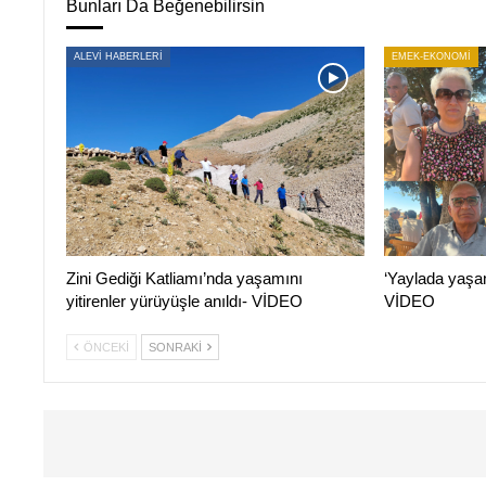
Bunları Da Beğenebilirsin
ALEVİ HABERLERİ
EMEK-EKONOMİ
Zini Gediği Katliamı’nda yaşamını
‘Yaylada yaşa
yitirenler yürüyüşle anıldı- VİDEO
VİDEO
ÖNCEKI
SONRAKI