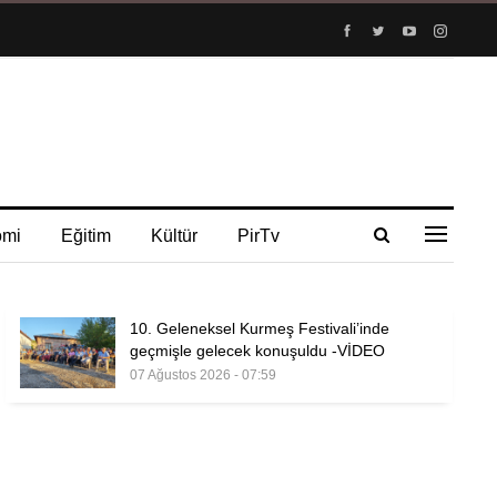
omi
Eğitim
Kültür
PirTv
10. Geleneksel Kurmeş Festivali’inde
geçmişle gelecek konuşuldu -VİDEO
07 Ağustos 2026 - 07:59