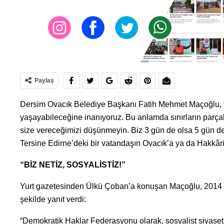
Paylaş
Dersim Ovacık Belediye Başkanı Fatih Mehmet Maçoğlu, “Biz
yaşayabileceğine inanıyoruz. Bu anlamda sınırların parçal
size vereceğimizi düşünmeyin. Biz 3 gün de olsa 5 gün de ol
Tersine Edirne’deki bir vatandaşın Ovacık’a ya da Hakkâri’
“BİZ NETİZ, SOSYALİSTİZ!”
Yurt gazetesinden Ülkü Çoban’a konuşan Maçoğlu, 2014 yı
şekilde yanıt verdi:
“Demokratik Haklar Federasyonu olarak, sosyalist siyaseti