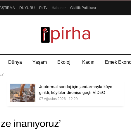
AŞTIRMA
DUYURU
PirTv
Haberler
Gizlilik Politikası
Dünya
Yaşam
Ekoloji
Kadın
Emek Ekon
uz’
Jeotermal sondaj için jandarmayla köye
girildi, köylüler direnişe geçti-VİDEO
07 Ağustos 2026 - 12:29
ze inanıyoruz’