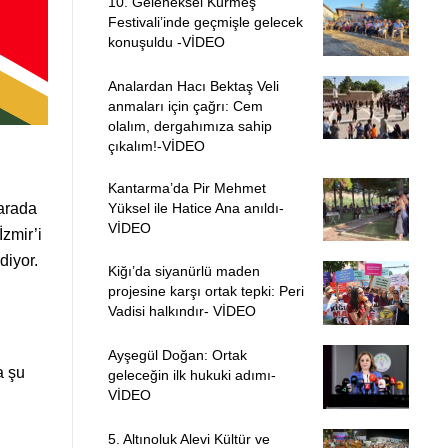
10. Geleneksel Kurmeş
Festivali’inde geçmişle gelecek
konuşuldu -VİDEO
Analardan Hacı Bektaş Veli
anmaları için çağrı: Cem
olalım, dergahımıza sahip
çıkalım!-VİDEO
Kantarma’da Pir Mehmet
 arada
Yüksel ile Hatice Ana anıldı-
VİDEO
zmir’i
diyor.
Kiğı’da siyanürlü maden
projesine karşı ortak tepki: Peri
Vadisi halkındır- VİDEO
Ayşegül Doğan: Ortak
a şu
geleceğin ilk hukuki adımı-
VİDEO
5. Altınoluk Alevi Kültür ve