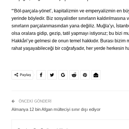
“‘Böl-parçala-yönet’, kapitalizmin ve emperyalizmin en b
yerinde böyledir. Biz sosyalistler sınırların kaldırılması
sınırların parçalanmasından yana değiliz. Muğla’yı, İstanb
olsa oralara gidip, gezip, tatil yapmayı istiyoruz; bu bizi 
Hakkâri’ye gelmesi de onun temel hakkıdır. Burası bizim m
rahat yaşayabileceği bir coğrafyadır, her yerde herkesin ha
Paylaş
ÖNCEKI GÖNDERI
Almanya 12 bin Afgan mülteciyi sınır dışı ediyor