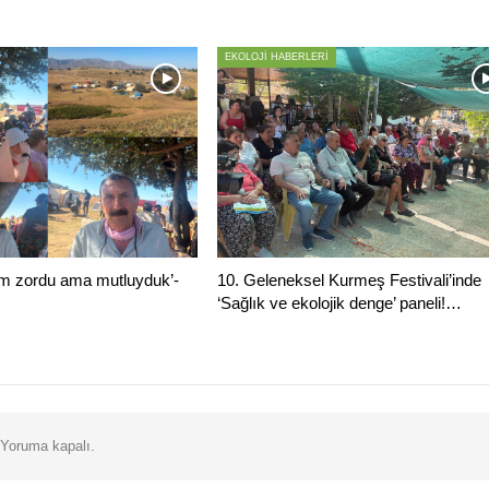
EKOLOJİ HABERLERİ
m zordu ama mutluyduk’-
10. Geleneksel Kurmeş Festivali’inde
‘Sağlık ve ekolojik denge’ paneli!…
Yoruma kapalı.