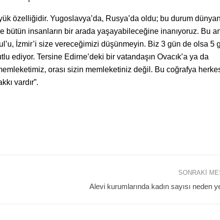
üyük özelliğidir. Yugoslavya’da, Rusya’da oldu; bu durum dünyan
na ve bütün insanların bir arada yaşayabileceğine inanıyoruz. Bu 
ul’u, İzmir’i size vereceğimizi düşünmeyin. Biz 3 gün de olsa 5 
mutlu ediyor. Tersine Edirne’deki bir vatandaşın Ovacık’a ya da
emleketimiz, orası sizin memleketiniz değil. Bu coğrafya herke
kkı vardır”.
SONRAKI M
Alevi kurumlarında kadın sayısı neden y