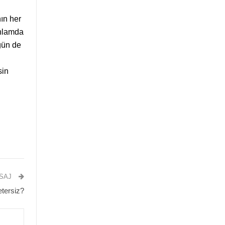
ın her
anlamda
gün de
sin
ESAJ
etersiz?