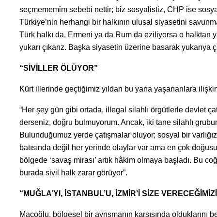
seçmememim sebebi nettir; biz sosyalistiz, CHP ise sosyalis
Türkiye’nin herhangi bir halkının ulusal siyasetini savunmay
Türk halkı da, Ermeni ya da Rum da eziliyorsa o halktan yan
yukarı çıkarız. Başka siyasetin üzerine basarak yukarıya ç
“SİVİLLER ÖLÜYOR”
Kürt illerinde geçtiğimiz yıldan bu yana yaşananlara ilişki
“Her şey gün gibi ortada, illegal silahlı örgütlerle devlet 
derseniz, doğru bulmuyorum. Ancak, iki tane silahlı grubun
Bulunduğumuz yerde çatışmalar oluyor; sosyal bir varlığız
batısında değil her yerinde olaylar var ama en çok doğu
bölgede ‘savaş mirası’ artık hâkim olmaya başladı. Bu coğr
burada sivil halk zarar görüyor”.
“MUĞLA’YI, İSTANBUL’U, İZMİR’İ SİZE VERECEĞİMİ
Maçoğlu, bölgesel bir ayrışmanın karşısında olduklarını beli