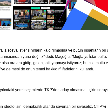
 sosyalistler sınırların kaldırılmasına ve bütün insanların bir
anmasından yana değiliz” dedi. Maçoğlu, “Muğla’yı, İstanbul’u, İ
sa oralara gidip, gezip, tatil yapmayı istiyoruz; bu bizi mutlu e
ye gelmesi de onun temel hakkıdır” ifadelerini kullandı.
lındaki yerel seçimlerde TKP’den aday olmasına ilişkin soruy
n ideolojisini demokratik alanda savunan bir siyasetiz. CHP’yi