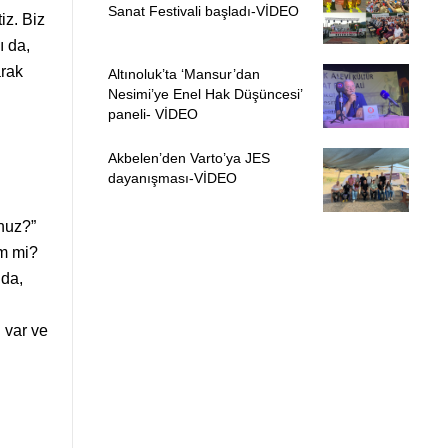
Sanat Festivali başladı-VİDEO
iz. Biz
ı da,
arak
Altınoluk’ta ‘Mansur’dan
Nesimi’ye Enel Hak Düşüncesi’
paneli- VİDEO
Akbelen’den Varto’ya JES
dayanışması-VİDEO
unuz?”
im mi?
nda,
 var ve