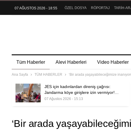
ÖZEL DOSYA
RÖPORTAJ
TARİH-AR
07 AĞUSTOS 2026 - 18:55
Tüm Haberler
Alevi Haberleri
Video Haberler
Ana Sayfa
TÜM HABERLER
‘Bir arada yaşayabileceğimize inanıyor
JES için kadınlardan direniş çağrısı:
Jandarma köye girişlere izin vermiyor!…
07 Ağustos 2026 - 15:13
‘Bir arada yaşayabileceğimi