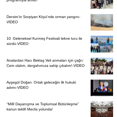
programıyla anıldı!
“İhmal Daire Başkanı, Trabzon İstihbarat ve İstanbul
Valisine ait”
Dersim’in Sorpiyan Köyü’nde orman yangını-
VİDEO
* Ortada görevi ihmal varsa bu İstihbarat Daire Başkanı’nın,
Trabzon İstihbarat Şube’nin ve İstanbul Valisi’nin ihmalidir.
10. Geleneksel Kurmeş Festivali tekne turu ile
* Eğer ben suçluysam, Dink için koruma talebinde
sürdü-VİDEO
bulunmayan Dink avukatları da, Samast Agos’u keşfe
geldiğinde onu gören Agos çalışanları da görevi ihmalden
Analardan Hacı Bektaş Veli anmaları için çağrı:
suçludur, böyle saçmalık olabilir mi.
Cem olalım, dergahımıza sahip çıkalım!-VİDEO
* Dink’in İstanbul Valiliğinde Vali Yardımcısı ve MİT
çalışanları ile görüşmesini bana kimse söylemedi.
Ayşegül Doğan: Ortak geleceğin ilk hukuki
adımı-VİDEO
* İl Asayiş toplantılarında Hrant Dink’e yönelik tehdit olduğu
hiç konuşulmadı. 12 milyon nüfuslu şehiriz, derinlemesine
konular konuşulmaz, terör asayiş kapkaç gibi mevzular
“Millî Dayanışma ve Toplumsal Bütünleşme”
kanun teklifi Meclis yolunda!
konuşulur.