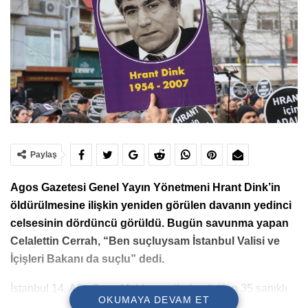
Paylaş
Agos Gazetesi Genel Yayın Yönetmeni Hrant Dink’in
öldürülmesine ilişkin yeniden görülen davanın yedinci
celsesinin dördüncü görüldü. Bugün savunma yapan
Celalettin Cerrah, “Ben suçluysam İstanbul Valisi ve
İçişleri Bakanı da suçlu” dedi.
İstanbul 14. Ağır Ceza Mahkemesi’nde görülen 35 sanıklı
OKUMAYA DEVAM ET
davanın bugünkü duruşmasında tutuklu sanıklardan Ali