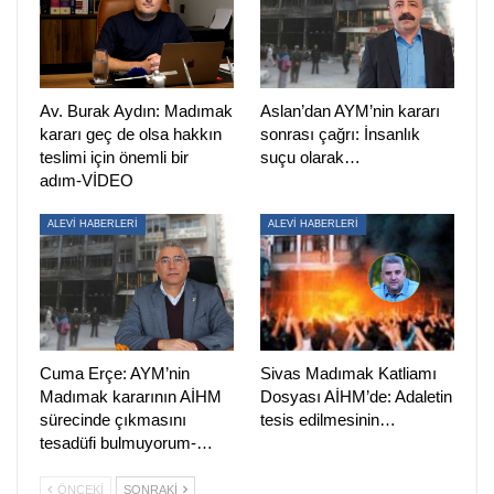
toplantıda, İstihbarat Daire Başkanı olan Ramazan Akyürek
ne F4 raporundan [Dink’in öldürüleceğine dair istihbarat
raporu] ne de 17 Şubat 2006 tarihli, bu istihbarata ilişkin
Av. Burak Aydın: Madımak
Aslan’dan AYM’nin kararı
Trabzon’un İstanbul’a gönderdiği yazıdan bahsetmedi.
kararı geç de olsa hakkın
sonrası çağrı: İnsanlık
Cinayetten sonra bile Akyürek belgeleri gizlemeye devam
teslimi için önemli bir
suçu olarak…
etti.
adım-VİDEO
*Toplantıda Akyürek dahil herkese ellerinde bilgi olup
ALEVİ HABERLERİ
ALEVİ HABERLERİ
olmadığını sordum, Akyürek omuz silkerek “yok” dedi.
* Ogün Samast’ın ismi belli olduktan sonra Akyürek
sessizce dinlemeye devam etti, yargılamada öğrendik ki
aslında o sırada Erhan Tuncel’e sordurtuyormuş.
Cuma Erçe: AYM’nin
Sivas Madımak Katliamı
Madımak kararının AİHM
Dosyası AİHM’de: Adaletin
“Zenit’in Tuncel’in sorgusuna girmemesi jandarma
sürecinde çıkmasını
tesis edilmesinin…
bağlantısını örttü”
tesadüfi bulmuyorum-…
* Erhan Tuncel’in Yardımcı İstihbarat Elemanı olduğunu
ÖNCEKI
SONRAKI