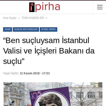
Ana Sayfa
TÜM HABERLER
AİHM
HUKUK MÜCADELESI
IFADE VERDI
“Ben suçluysam İstanbul
Valisi ve İçişleri Bakanı da
suçlu”
Yayın Tarihi:
11 Kasım 2016 - 17:53