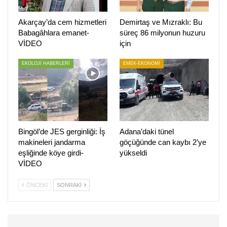
diliyorum. Hiç kimsenin annesine, eşine, ailesine kimsenin
Akarçay’da cem hizmetleri
Demirtaş ve Mızraklı: Bu
küfretme hakkı yoktur. Aile en kutsalımızdır, kadınlar
Babagâhlara emanet-
süreç 86 milyonun huzuru
onurumuzdur. Kimin annesi olursa olsun en ağır şekilde
VİDEO
için
elbette kınamak, yakışıksız ifadeleri engellemek de
hepimizin görevi. Kanunlar toplumun ihtiyaçları için
EKOLOJİ HABERLERİ
EMEK-EKONOMİ
çıkarılır. Kanun dağıtımı yargıdadır, sosyal medyada değil.
Bu tür hadiseleri de inşallah hiç kimse yaşamaz.”
İçişleri Bakanı Süleyman Soylu, annesiyle ilgili bir
paylaşımın altına küfürlü ifade yazan kişinin
Bingöl’de JES gerginliği: İş
Adana’daki tünel
tutuklanmamasına tepki göstermiş, Twitter’dan ‘Bakan
makineleri jandarma
göçüğünde can kaybı 2’ye
olsam ne yazar’ diye paylaşım yapmıştı.
eşliğinde köye girdi-
yükseldi
VİDEO
(HABER MERKEZİ)
ÖNCEKI
SONRAKI