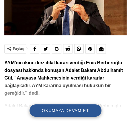
Paylaş
AYM’nin ikinci kez ihlal kararı verdiği Enis Berberoğlu
dosyası hakkında konuşan Adalet Bakanı Abdulhamit
Gül, “Anayasa Mahkemesinin verdiği kararlar
bağlayıcıdır. AYM kararına uyulması hukukun bir
gereğidir,” dedi.
Adalet Bakanı Abdulhamit Gül, AYM’nin Enis Berberoğlu
OKUMAYA DEVAM ET
için 2. ihlal kararına ilişkin yaptığı değerlendirmede
“Anayasa Mahkemesinin verdiği kararlar bağlayıcıdır. AYM
kararına uyulması hukukun bir gereğidir. AYM’nin bütün