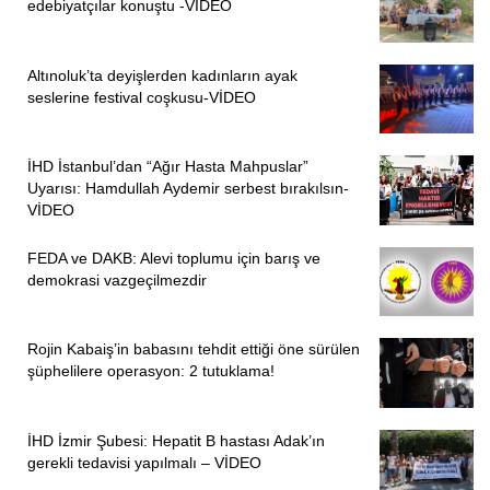
edebiyatçılar konuştu -VİDEO
Altınoluk’ta deyişlerden kadınların ayak
seslerine festival coşkusu-VİDEO
İHD İstanbul’dan “Ağır Hasta Mahpuslar”
Uyarısı: Hamdullah Aydemir serbest bırakılsın-
VİDEO
FEDA ve DAKB: Alevi toplumu için barış ve
demokrasi vazgeçilmezdir
Rojin Kabaiş’in babasını tehdit ettiği öne sürülen
şüphelilere operasyon: 2 tutuklama!
İHD İzmir Şubesi: Hepatit B hastası Adak’ın
gerekli tedavisi yapılmalı – VİDEO