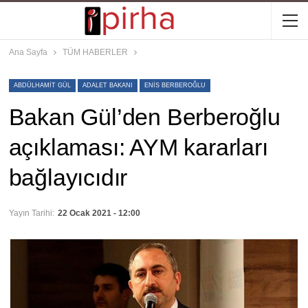
Ana Sayfa
TÜM HABERLER
ABDÜLHAMIT GÜL
ADALET BAKANI
ENIS BERBEROĞLU
Bakan Gül’den Berberoğlu
açıklaması: AYM kararları
bağlayıcıdır
Yayın Tarihi:
22 Ocak 2021 - 12:00