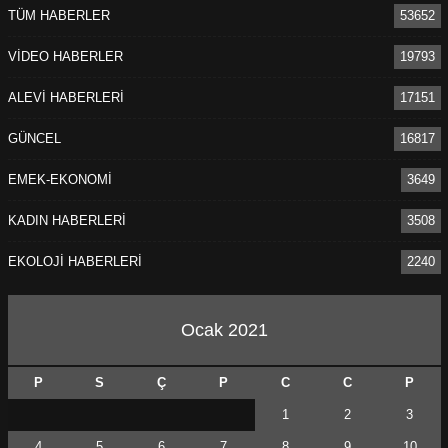
TÜM HABERLER
53652
VİDEO HABERLER
19793
ALEVİ HABERLERİ
17151
GÜNCEL
16817
EMEK-EKONOMİ
3649
KADIN HABERLERİ
3508
EKOLOJİ HABERLERİ
2240
Ocak 2021
P
S
Ç
P
C
C
P
1
2
3
4
5
6
7
8
9
10