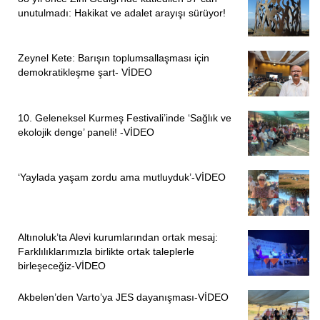
düzenleyenler tarafından delillerin karartılmaya çalışıldığı
unutulmadı: Hakikat ve adalet arayışı sürüyor!
orataya konuldu” diye konuştu.
“NURETTİN KURT İSİMLİ ASKERİ MAHPUSLARIN
Zeynel Kete: Barışın toplumsallaşması için
ÖLDÜRDÜĞÜ İDDİA EDİLMİŞTİ”
demokratikleşme şart- VİDEO
Kurt’un ölümüyle ilgili 5. Ağır Ceza Mahkemesi’nde
10. Geleneksel Kurmeş Festivali’inde ‘Sağlık ve
müvekkillerinin yargılandığını söyleyen Tuncer,
ekolojik denge’ paneli! -VİDEO
“Hapishanede mahpuslara ait beş adet silahın bulunduğu
iddia ediliyordu. Bunlarla ilgili yapılan balistik
incelemelerde ölümlerle bağlantısının olmadığı tespit
‘Yaylada yaşam zordu ama mutluyduk’-VİDEO
edildi. Nurettin Kurt’un yüksek kinetik enerjiye sahip
olduğu anlaşılan G3 mermisiyle öldürüldüğü tespit edildi”
dedi ve sözlerine şöyle devam etti:
Altınoluk’ta Alevi kurumlarından ortak mesaj:
Farklılıklarımızla birlikte ortak taleplerle
“Otopsi ve balistik incelemeler dışında Ümraniye
birleşeceğiz-VİDEO
Hapishanesi Koruma Bölüğü Komutanı Uğur
Akbelen’den Varto’ya JES dayanışması-VİDEO
Pamukçu’nun, A ve E Blokları arasında mahpuslara ateş
açılıyor, mahpuslar çapraz ateşe tabi tutuluyor ve A blokta