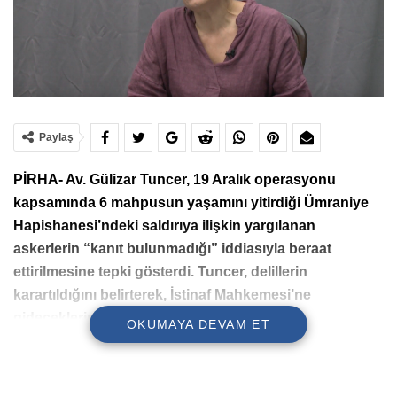
Paylaş
PİRHA- Av. Gülizar Tuncer, 19 Aralık operasyonu
kapsamında 6 mahpusun yaşamını yitirdiği Ümraniye
Hapishanesi’ndeki saldırıya ilişkin yargılanan
askerlerin “kanıt bulunmadığı” iddiasıyla beraat
ettirilmesine tepki gösterdi. Tuncer, delillerin
karartıldığını belirterek, İstinaf Mahkemesi’ne
gideceklerini kaydetti.
OKUMAYA DEVAM ET
Haberin videosu