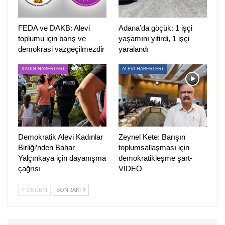
Hapishanesi’ndeki saldırıya ilişkin 15 yıldır süren davanın
karar duruşması 3 Aralık’ta İstanbul Anadolu 6. Ağır Ceza
FEDA ve DAKB: Alevi
Adana’da göçük: 1 işçi
toplumu için barış ve
yaşamını yitirdi, 1 işçi
Mahkemesi’nde görüldü. Ümraniye davasında yargılanan
demokrasi vazgeçilmezdir
yaralandı
askerler “kanıt bulunmadığı” iddiasıyla beraat ettirildi.
KADIN HABERLERİ
ALEVİ HABERLERİ
“TALEPLERİMİZ REDDEİLDİ”
Ümraniye Davası avukatlarından
Gülizar Tuncer,
davaya
ilişkin
PİRHA’
ya değerlendirmede bulundu.
Tuncer, yargı sürecinin hemen başlamadığını, 15 yıldır
Demokratik Alevi Kadınlar
Zeynel Kete: Barışın
süren yargı boyunca da mahkemenin davayı aydınlatma
Birliği’nden Bahar
toplumsallaşması için
gibi bir kaygısının olmadığını, kendilerinin taleplerinin
Yalçınkaya için dayanışma
demokratikleşme şart-
çağrısı
VİDEO
reddedildiğini belirtti.
Tuncer sözlerini şöyle sürdürdü:
ÖNCEKI
SONRAKI
“Operasyon gerçekleştirildikten sonra bir olay tutanağı