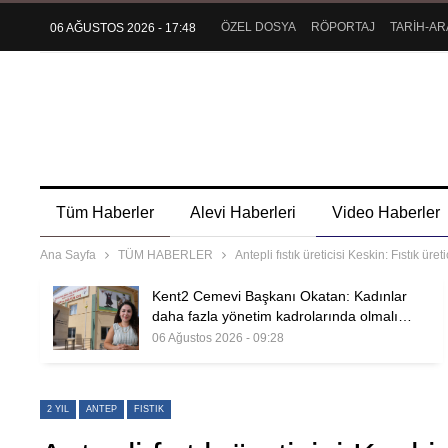
ÖZEL DOSYA
RÖPORTAJ
TARİH-AR
06 AĞUSTOS 2026 - 17:48
Tüm Haberler
Alevi Haberleri
Video Haberler
Ana Sayfa
TÜM HABERLER
Antepli fıstık üreticisi Keskin: Fıstık ü
Kent2 Cemevi Başkanı Okatan: Kadınlar
daha fazla yönetim kadrolarında olmalı…
06 Ağustos 2026 - 09:28
2 YIL
ANTEP
FISTIK