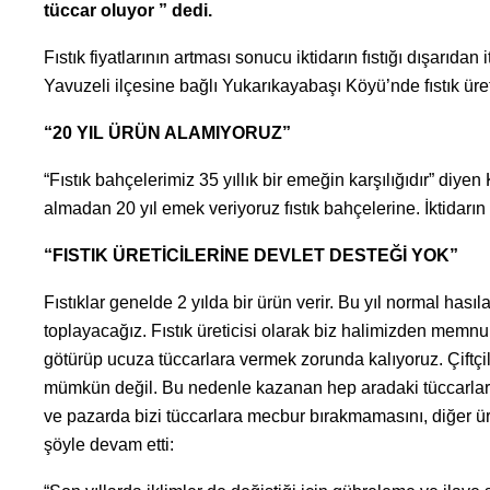
tüccar oluyor ” dedi.
Fıstık fiyatlarının artması sonucu iktidarın fıstığı dışarıdan 
Yavuzeli ilçesine bağlı Yukarıkayabaşı Köyü’nde fıstık ür
“20 YIL ÜRÜN ALAMIYORUZ”
“Fıstık bahçelerimiz 35 yıllık bir emeğin karşılığıdır” diyen
almadan 20 yıl emek veriyoruz fıstık bahçelerine. İktidarı
“FISTIK ÜRETİCİLERİNE DEVLET DESTEĞİ YOK”
Fıstıklar genelde 2 yılda bir ürün verir. Bu yıl normal hasıl
toplayacağız. Fıstık üreticisi olarak biz halimizden memnun d
götürüp ucuza tüccarlara vermek zorunda kalıyoruz. Çiftçiler
mümkün değil. Bu nedenle kazanan hep aradaki tüccarlar olu
ve pazarda bizi tüccarlara mecbur bırakmamasını, diğer ür
şöyle devam etti: