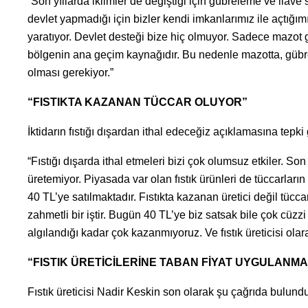
“Son yıllarda iklimler de değiştiği için gübreleme ve ilav
devlet yapmadığı için bizler kendi imkanlarımız ile açtığı
yaratıyor. Devlet desteği bize hiç olmuyor. Sadece mazot gü
bölgenin ana geçim kaynağıdır. Bu nedenle mazotta, gübre
olması gerekiyor.”
“FISTIKTA KAZANAN TÜCCAR OLUYOR”
İktidarın fıstığı dışardan ithal edeceğiz açıklamasına tepki 
“Fıstığı dışarda ithal etmeleri bizi çok olumsuz etkiler. Son 2
üretemiyor. Piyasada var olan fıstık ürünleri de tüccarların
40 TL’ye satılmaktadır. Fıstıkta kazanan üretici değil tüccar
zahmetli bir iştir. Bugün 40 TL’ye biz satsak bile çok cüzzi
algılandığı kadar çok kazanmıyoruz. Ve fıstık üreticisi ola
“FISTIK ÜRETİCİLERİNE TABAN FİYAT UYGULANMA
Fıstık üreticisi Nadir Keskin son olarak şu çağrıda bulundu