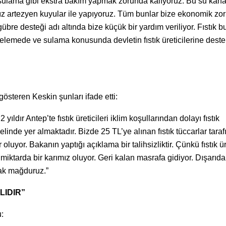
e sulama gibi ekstra bakım yapmak zorunda kalıyoruz. Bu su kanal
mız artezyen kuyular ile yapıyoruz. Tüm bunlar bize ekonomik zor
bre desteği adı altında bize küçük bir yardım veriliyor. Fıstık b
lemede ve sulama konusunda devletin fıstık üreticilerine deste
gösteren Keskin şunları ifade etti:
 yıldır Antep’te fıstık üreticileri iklim koşullarından dolayı fıstık
 elinde yer almaktadır. Bizde 25 TL’ye alınan fıstık tüccarlar tara
 oluyor. Bakanın yaptığı açıklama bir talihsizliktir. Çünkü fıstık ü
 miktarda bir karımız oluyor. Geri kalan masrafa gidiyor. Dışarıda
rak mağduruz.”
LIDIR”
: