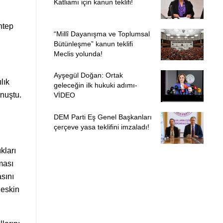
Katliamı için kanun teklifi!
Antep
“Millî Dayanışma ve Toplumsal
Bütünleşme” kanun teklifi
Meclis yolunda!
Ayşegül Doğan: Ortak
lık
geleceğin ilk hukuki adımı-
onuştu.
VİDEO
DEM Parti Eş Genel Başkanları
çerçeve yasa teklifini imzaladı!
kları
ması
sını
Keskin