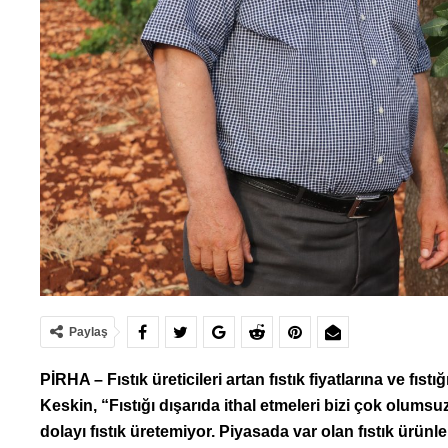
Paylaş
PİRHA – Fıstık üreticileri artan fıstık fiyatlarına ve fıst
Keskin, “Fıstığı dışarıda ithal etmeleri bizi çok olumsuz 
dolayı fıstık üretemiyor. Piyasada var olan fıstık ürünle