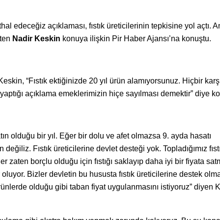
ithal edeceğiz açıklaması, fıstık üreticilerinin tepkisine yol açtı. 
eten
Nadir Keskin
konuya ilişkin Pir Haber Ajansı’na konuştu.
 Keskin, “Fıstık ektiğinizde 20 yıl ürün alamıyorsunuz. Hiçbir karşı
n yaptığı açıklama emeklerimizin hiçe sayılması demektir” diye k
atın olduğu bir yıl. Eğer bir dolu ve afet olmazsa 9. ayda hasatı
eğiliz. Fıstık üreticilerine devlet desteği yok. Topladığımız fıstı
 zaten borçlu olduğu için fıstığı saklayıp daha iyi bir fiyata sat
yor. Bizler devletin bu hususta fıstık üreticilerine destek olma
ünlerde olduğu gibi taban fiyat uygulanmasını istiyoruz” diyen 