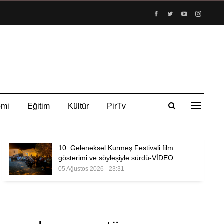
omi
Eğitim
Kültür
PirTv
10. Geleneksel Kurmeş Festivali film
gösterimi ve söyleşiyle sürdü-VİDEO
05 Ağustos 2026 - 23:31