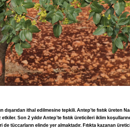
ığın dışarıdan ithal edilmesine tepkili. Antep’te fıstık üreten Na
etkiler. Son 2 yıldır Antep’te fıstık üreticileri iklim koşulları
ri de tüccarların elinde yer almaktadır. Fıtıkta kazanan üretic