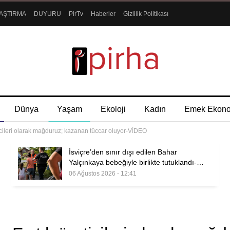
AŞTIRMA
DUYURU
PirTv
Haberler
Gizlilik Politikası
Dünya
Yaşam
Ekoloji
Kadın
Emek Ekon
reticileri olarak mağduruz; kazanan tüccar oluyor-VİDEO
İsviçre’den sınır dışı edilen Bahar
Yalçınkaya bebeğiyle birlikte tutuklandı-…
06 Ağustos 2026 - 12:41