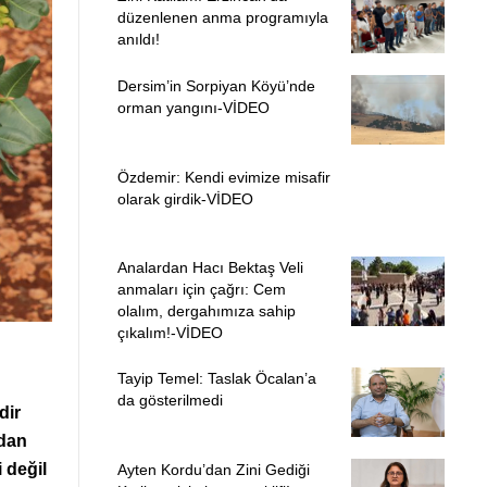
düzenlenen anma programıyla
anıldı!
Dersim’in Sorpiyan Köyü’nde
orman yangını-VİDEO
Özdemir: Kendi evimize misafir
olarak girdik-VİDEO
Analardan Hacı Bektaş Veli
anmaları için çağrı: Cem
olalım, dergahımıza sahip
çıkalım!-VİDEO
Tayip Temel: Taslak Öcalan’a
da gösterilmedi
dir
ndan
i değil
Ayten Kordu’dan Zini Gediği