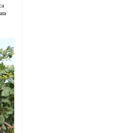
ıca
yata