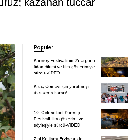
ğduruz; kazanan tüccar
Populer
Kurmeş Festivali’nin 2’nci günü
fidan dikimi ve film gösterimiyle
sürdü-VİDEO
Kıraç Cemevi için yürütmeyi
durdurma kararı!
10. Geleneksel Kurmeş
Festivali film gösterimi ve
söyleşiyle sürdü-VİDEO
Zini Katliamı Erzincan’da