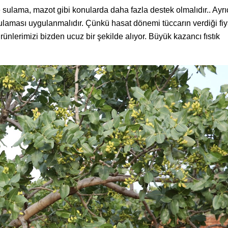
 de sulama, mazot gibi konularda daha fazla destek olmalıdır.. Ayr
t uygulaması uygulanmalıdır. Çünkü hasat dönemi tüccarın verdiği fi
ürünlerimizi bizden ucuz bir şekilde alıyor. Büyük kazancı fıstık