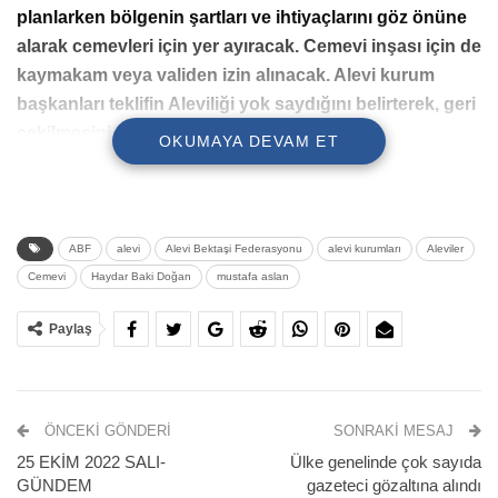
planlarken bölgenin şartları ve ihtiyaçlarını göz önüne
alarak cemevleri için yer ayıracak. Cemevi inşası için de
kaymakam veya validen izin alınacak. Alevi kurum
başkanları teklifin Aleviliği yok saydığını belirterek, geri
çekilmesini istediler.
OKUMAYA DEVAM ET
Türkiye Büyük Millet Meclisi (TBMM) Plan ve Bütçe
Komisyonu’nda cemevleri ile ilgili düzenlemelerin de yer
aldığı torba kanun teklifinin ilk8 maddesi kabul edildi.
ABF
alevi
Alevi Bektaşi Federasyonu
alevi kurumları
Aleviler
Cemevi
Haydar Baki Doğan
mustafa aslan
AKP ve MHP’li milletvekillerinin oylarıyla kabul edilen
teklifin 8’inci maddesine göre; belediyeler, imar planlarken
Paylaş
bölgenin şartları ve ihtiyaçlarını göz önüne alarak
cemevleri için yer ayıracak ve cemevi inşası için de
kaymakam veya validen izin alınacak.
ÖNCEKI GÖNDERI
SONRAKI MESAJ
ALEVİ KURUM BAŞKANLARI: ALEVİLERİ YOK
25 EKİM 2022 SALI-
Ülke genelinde çok sayıda
SAYMA TEKLİFİDİR
GÜNDEM
gazeteci gözaltına alındı