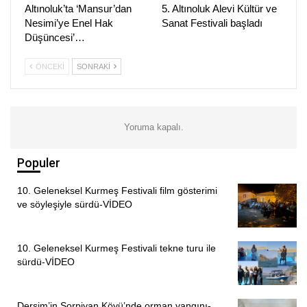
Altınoluk’ta ‘Mansur’dan
5. Altınoluk Alevi Kültür ve
Alevi Vakıflar Federasyonu Genel Başkanı Haydar Baki de
Nesimi’ye Enel Hak
Sanat Festivali başladı
AİHM, kararlarını hatırlatarak, teklifin geri çekilmesini istedi.
Düşüncesi’…
(HABER MERKEZİ)
ÖNCEKI
SONRAKI
Yoruma kapalı.
Populer
10. Geleneksel Kurmeş Festivali film gösterimi
ve söyleşiyle sürdü-VİDEO
10. Geleneksel Kurmeş Festivali tekne turu ile
sürdü-VİDEO
Dersim’in Sorpiyan Köyü’nde orman yangını-