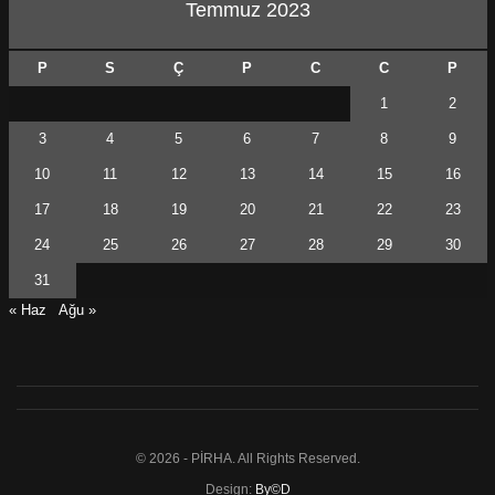
Temmuz 2023
P
S
Ç
P
C
C
P
1
2
3
4
5
6
7
8
9
10
11
12
13
14
15
16
17
18
19
20
21
22
23
24
25
26
27
28
29
30
31
« Haz
Ağu »
© 2026 - PİRHA. All Rights Reserved.
Design:
By©D