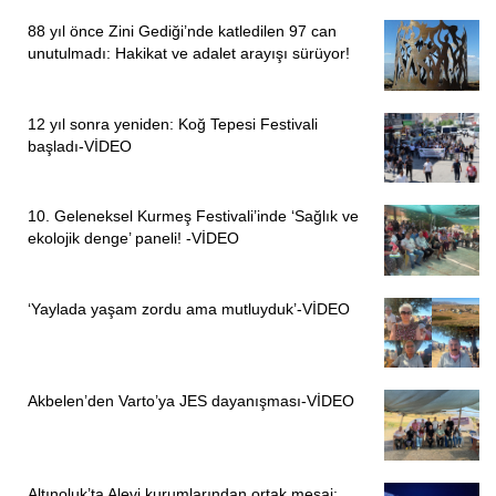
88 yıl önce Zini Gediği’nde katledilen 97 can
unutulmadı: Hakikat ve adalet arayışı sürüyor!
12 yıl sonra yeniden: Koğ Tepesi Festivali
başladı-VİDEO
10. Geleneksel Kurmeş Festivali’inde ‘Sağlık ve
ekolojik denge’ paneli! -VİDEO
ÖNCEKI
SONRAKI
1
4
‘Yaylada yaşam zordu ama mutluyduk’-VİDEO
Akbelen’den Varto’ya JES dayanışması-VİDEO
Altınoluk’ta Alevi kurumlarından ortak mesaj: