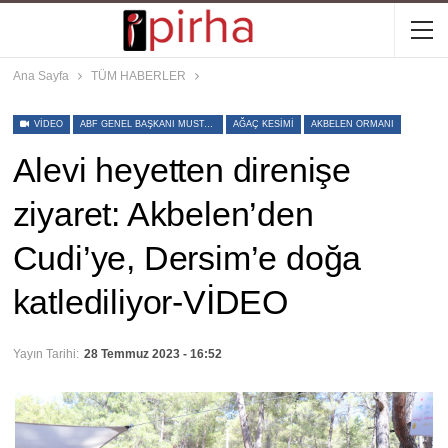
Ana Sayfa
TÜM HABERLER
VIDEO
ABF GENEL BAŞKANI MUSTAFA ASLAN
AĞAÇ KESIMI
AKBELEN ORMANI
Alevi heyetten direnişe
ziyaret: Akbelen’den
Cudi’ye, Dersim’e doğa
katlediliyor-VİDEO
Yayın Tarihi:
28 Temmuz 2023 - 16:52