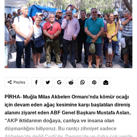
Paylaş
PİRHA- Muğla Milas Akbelen Ormanı’nda kömür ocağı
için devam eden ağaç kesimine karşı başlatılan direniş
alanını ziyaret eden ABF Genel Başkanı Mustafa Aslan,
“AKP iktidarının doğaya, canlıya ve insana olan
düşmanlığını biliyoruz. Bu rantçı zihniyet sadece
Akbelen’de değil Cudi’de, Dersim’de ve daha çok yerde