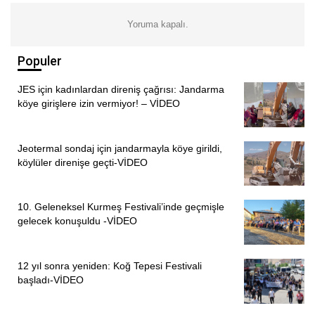
ibadethanemizi tartışmak, konuşmak dilinden zehir
akanların haddi değildir! Yıllarca mücadelesini verdiğimiz
Yoruma kapalı.
eşit yurttaşlık ve temel haklarımız için yılmadan,
yorulmadan mücadelemize devam edeceğiz.
Populer
Sevgi bizim dinimizdir…”
JES için kadınlardan direniş çağrısı: Jandarma
köye girişlere izin vermiyor! – VİDEO
(HABER MERKEZİ)
Jeotermal sondaj için jandarmayla köye girildi,
köylüler direnişe geçti-VİDEO
10. Geleneksel Kurmeş Festivali’inde geçmişle
gelecek konuşuldu -VİDEO
12 yıl sonra yeniden: Koğ Tepesi Festivali
başladı-VİDEO