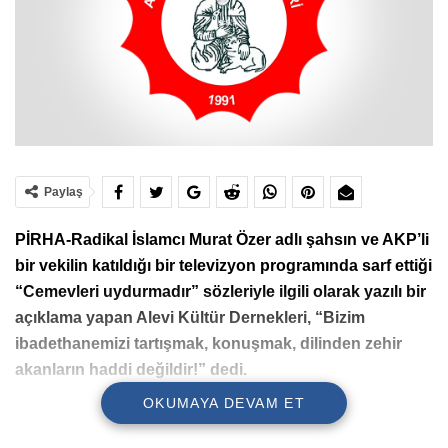
Paylaş
PİRHA-Radikal İslamcı Murat Özer adlı şahsın ve AKP’li
bir vekilin katıldığı bir televizyon programında sarf ettiği
“Cemevleri uydurmadır” sözleriyle ilgili olarak yazılı bir
açıklama yapan Alevi Kültür Dernekleri, “Bizim
ibadethanemizi tartışmak, konuşmak, dilinden zehir
akanların haddi değildir!” dedi.
OKUMAYA DEVAM ET
Alevi Kültür Dernekleri (AKD) Genel Merkezi,
Murat Özer
isimli şahsın katıldığı bir televizyon kanalındaki programda