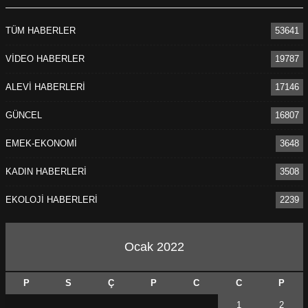
TÜM HABERLER
53641
VİDEO HABERLER
19787
ALEVİ HABERLERİ
17146
GÜNCEL
16807
EMEK-EKONOMİ
3648
KADIN HABERLERİ
3508
EKOLOJİ HABERLERİ
2239
Ocak 2022
P
S
Ç
P
C
C
P
1
2