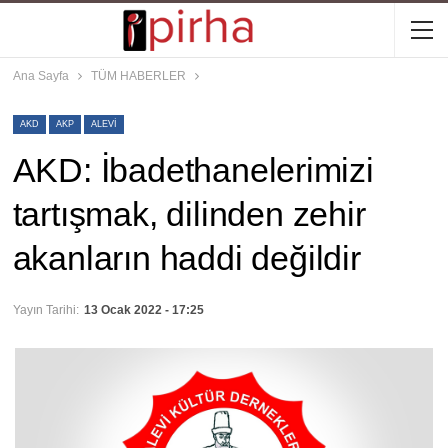
Ana Sayfa
TÜM HABERLER
AKD
AKP
ALEVI
AKD: İbadethanelerimizi
tartışmak, dilinden zehir
akanların haddi değildir
Yayın Tarihi:
13 Ocak 2022 - 17:25