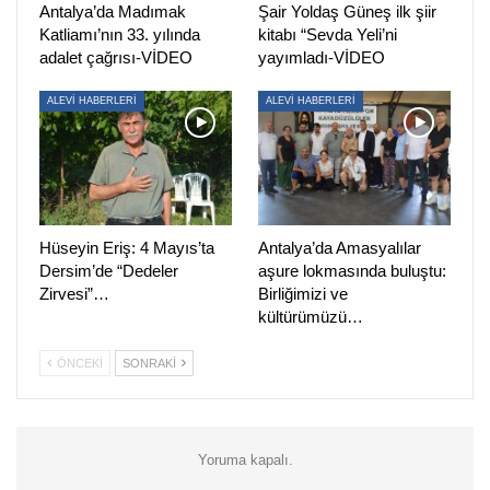
Antalya’da Madımak
Şair Yoldaş Güneş ilk şiir
belirtildi.
Katliamı’nın 33. yılında
kitabı “Sevda Yeli’ni
adalet çağrısı-VİDEO
yayımladı-VİDEO
“İKTİDAR BU CİNAYETTEN DE SORUMLUDUR”
ALEVİ HABERLERİ
ALEVİ HABERLERİ
Kuzey Ormanları Savunması (KOS) tarafından konuya
ilişkin yapılan açıklamada, “Antalya Finike ormanlarını
savunan Aysin ve Ali Büyüknohutçu’nun katillerini
‘bulamayan’ iktidar bu cinayetten de sorumludur. Betona
boğmaya doymadığınız bu ülkede, insanlar doğayı
Hüseyin Eriş: 4 Mayıs’ta
Antalya’da Amasyalılar
savunduğu için canından oluyor. Yeter artık yeter” denildi.
Dersim’de “Dedeler
aşure lokmasında buluştu:
(HABER MERKEZİ)
Zirvesi”…
Birliğimizi ve
kültürümüzü…
ÖNCEKI
SONRAKI
Yoruma kapalı.