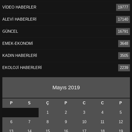
VİDEO HABERLER
19777
ALEVİ HABERLERİ
17140
GÜNCEL
16791
EMEK-EKONOMİ
3648
KADIN HABERLERİ
3505
EKOLOJİ HABERLERİ
2239
Mayıs 2019
P
S
Ç
P
C
C
P
1
2
3
4
5
6
7
8
9
10
11
12
13
14
15
16
17
18
19