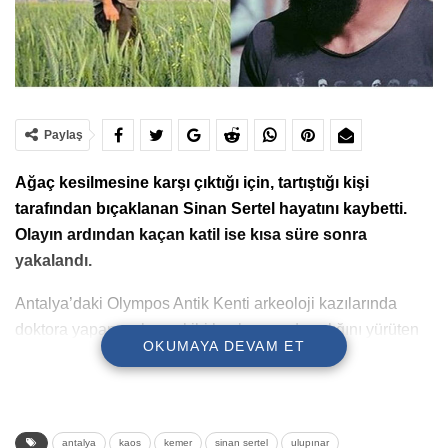
Paylaş
Ağaç kesilmesine karşı çıktığı için, tartıştığı kişi
tarafından bıçaklanan Sinan Sertel hayatını kaybetti.
Olayın ardından kaçan katil ise kısa süre sonra
yakalandı.
Antalya’daki Olympos Antik Kenti arkeoloji kazılarında
doktora yapan ve kazı ekibi başkan yardımcılığını yürüten
OKUMAYA DEVAM ET
32 yaşındaki Sinan Sertel, Kemer ilçesinde ağaç
kesilmesine tepki gösterdiği için S.P. isimli şahıs tarafından
kalbinden bıçaklanarak katledildi.
antalya
kaos
kemer
sinan sertel
ulupınar