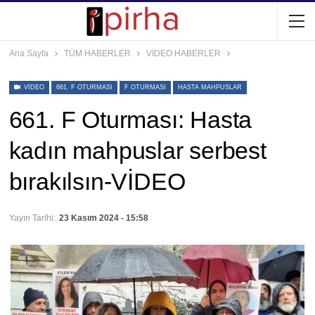
Ana Sayfa
TÜM HABERLER
VİDEO HABERLER
VIDEO
661. F OTURMASI
F OTURMASI
HASTA MAHPUSLAR
661. F Oturması: Hasta
kadın mahpuslar serbest
bırakılsın-VİDEO
Yayın Tarihi:
23 Kasım 2024 - 15:58