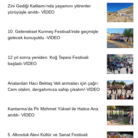
infazı 2 kez ertelenen ve İnsan Hakları Derneği’nin (İHD)
Zini Gediği Katliamı’nda yaşamını yitirenler
hasta mahpuslar listesinde yer alan Muhlise Karagüzel,
yürüyüşle anıldı- VİDEO
Muş Savcılığı’nın hakkında yakalama kararı çıkarması
ardından Diyarbakır’da oğlunun evinde gözaltına alınarak,
10. Geleneksel Kurmeş Festivali’inde geçmişle
adliyeye getirildi. Buradaki işlemlerin ardından Karagüzel
gelecek konuşuldu -VİDEO
kalan 1 yıla yakın cezasının infazı gerekçesiyle Diyarbakır
Kadın Kapalı Cezaevi’ne götürüldü. Karagüzel, hakkında
12 yıl sonra yeniden: Koğ Tepesi Festivali
yapılan infaz erteleme başvurusunun reddedilmesi
başladı-VİDEO
ardından yakalama kararı çıkarıldı.
“80 YAŞINDAKİ HANİFE ARSLAN, KİŞİSEL BAKIMINI
Analardan Hacı Bektaş Veli anmaları için çağrı:
BAŞKALARININ YARDIMIYLA YAPABİLİYOR”
Cem olalım, dergahımıza sahip çıkalım!-VİDEO
Hanife Arslan; Halen T tipi hapishanesinde tutulan 80
Kantarma’da Pir Mehmet Yüksel ile Hatice Ana
yaşında ağır hasta bir mahpustur. Hanife Arslan Koah,
anıldı- VİDEO
mide ülseri, diyabet, kalp ve yüksek tansiyon hastası olup,
eklemlerde sıvı azalmasına bağlı yoğun ağrı ve ileri
düzeyde hareket güçlüğü çekmektedir, geçirdiği Covid-19
5. Altınoluk Alevi Kültür ve Sanat Festivali