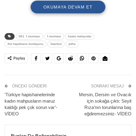
OKUMAYA DEVAM ET
661. f oturması
f oturması
hasta mahpuslar
ihd hapishane komisyonu
İstanbul
pirha
Paylaş
İnsan Hakları Derneği(İHD)İstanbul Şubesi Hapishane
ÖNCEKI GÖNDERI
SONRAKI MESAJ
Komisyonu’nun düzenlediği F oturumunun 661. haftasında
‘Türkiye hapishanelerinde
Mersin, Dersim ve Ovacık
hapishanelerdeki hasta tutukluların durumu anlatılmaya
kadın mahpusların maruz
için sokağa çıktı: Seyit
devam edildi.
kaldığı pek çok sorun var’-
Rıza’nın torunlarına baş
VİDEO
eğdiremezsiniz- VİDEO
“Tedavi haktır engellenemez”, “Hasta kadın mahpuslar
serbest bırakılsın” pankartlarının açıldığı eylemde, 25
Kasım Kadına Yönelik Şiddetle Uluslararası Mücadele