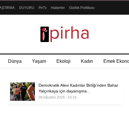
AŞTIRMA
DUYURU
PirTv
Haberler
Gizlilik Politikası
Dünya
Yaşam
Ekoloji
Kadın
Emek Ekon
Demokratik Alevi Kadınlar Birliği’nden Bahar
Yalçınkaya için dayanışma…
08 Ağustos 2026 - 10:16