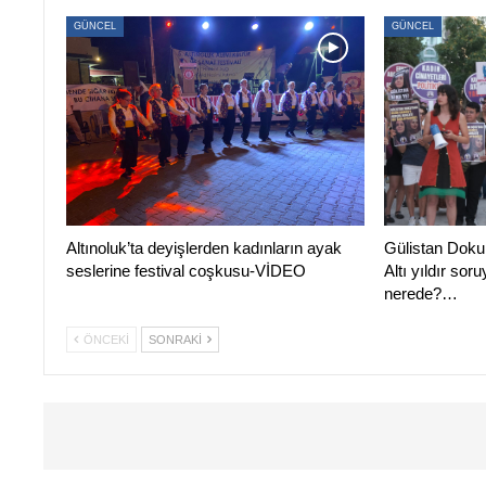
GÜNCEL
GÜNCEL
Altınoluk’ta deyişlerden kadınların ayak
Gülistan Doku 
seslerine festival coşkusu-VİDEO
Altı yıldır so
nerede?…
ÖNCEKI
SONRAKI