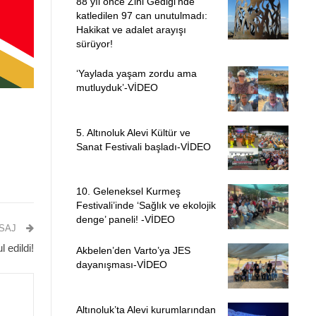
88 yıl önce Zini Gediği’nde
katledilen 97 can unutulmadı:
Hakikat ve adalet arayışı
sürüyor!
‘Yaylada yaşam zordu ama
mutluyduk’-VİDEO
5. Altınoluk Alevi Kültür ve
Sanat Festivali başladı-VİDEO
10. Geleneksel Kurmeş
Festivali’inde ‘Sağlık ve ekolojik
denge’ paneli! -VİDEO
ESAJ
l edildi!
Akbelen’den Varto’ya JES
dayanışması-VİDEO
Altınoluk’ta Alevi kurumlarından