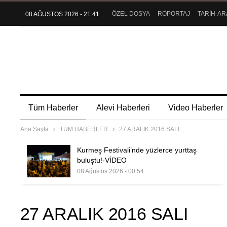
ÖZEL DOSYA
RÖPORTAJ
TARİH-AR
08 AĞUSTOS 2026 - 21:41
Tüm Haberler
Alevi Haberleri
Video Haberler
Ana Sayfa
TÜM HABERLER
27 ARALIK 2016 SALI
Kurmeş Festivali’nde yüzlerce yurttaş
buluştu!-VİDEO
08 Ağustos 2026 - 00:54
27 ARALIK 2016 SALI