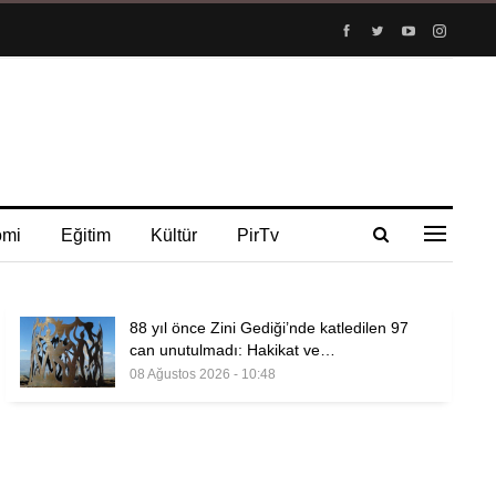
omi
Eğitim
Kültür
PirTv
88 yıl önce Zini Gediği’nde katledilen 97
can unutulmadı: Hakikat ve…
08 Ağustos 2026 - 10:48