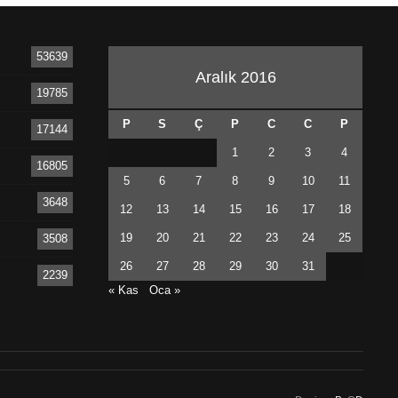
53639
Aralık 2016
19785
P
S
Ç
P
C
C
P
17144
1
2
3
4
16805
5
6
7
8
9
10
11
3648
12
13
14
15
16
17
18
19
20
21
22
23
24
25
3508
26
27
28
29
30
31
2239
« Kas
Oca »