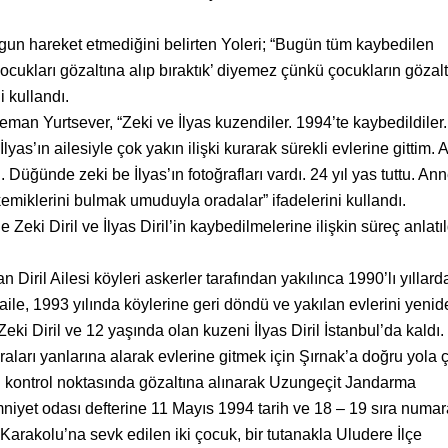
gun hareket etmediğini belirten Yoleri; “Bugün tüm kaybedilen
ocukları gözaltına alıp bıraktık’ diyemez çünkü çocukların gözal
 kullandı.
man Yurtsever, “Zeki ve İlyas kuzendiler. 1994’te kaybedildiler.
İlyas’ın ailesiyle çok yakın ilişki kurarak sürekli evlerine gittim.
 Düğünde zeki be İlyas’ın fotoğrafları vardı. 24 yıl yas tuttu. An
kemiklerini bulmak umuduyla oradalar” ifadelerini kullandı.
i Diril ve İlyas Diril’in kaybedilmelerine ilişkin süreç anlatıl
iril Ailesi köyleri askerler tarafından yakılınca 1990’lı yıllard
 aile, 1993 yılında köylerine geri döndü ve yakılan evlerini yenid
ki Diril ve 12 yaşında olan kuzeni İlyas Diril İstanbul’da kaldı.
paraları yanlarına alarak evlerine gitmek için Şırnak’a doğru yola çı
 kontrol noktasında gözaltına alınarak Uzungeçit Jandarma
iyet odası defterine 11 Mayıs 1994 tarih ve 18 – 19 sıra numara
arakolu’na sevk edilen iki çocuk, bir tutanakla Uludere İlçe