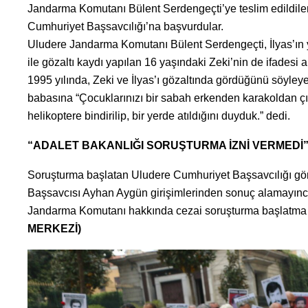
Jandarma Komutanı Bülent Serdengeçti’ye teslim edildiler.
Cumhuriyet Başsavcılığı’na başvurdular.
Uludere Jandarma Komutanı Bülent Serdengeçti, İlyas’ın y
ile gözaltı kaydı yapılan 16 yaşındaki Zeki’nin de ifadesi a
1995 yılında, Zeki ve İlyas’ı gözaltında gördüğünü söyleye
babasına “Çocuklarınızı bir sabah erkenden karakoldan çık
helikoptere bindirilip, bir yerde atıldığını duyduk.” dedi.
“ADALET BAKANLIĞI SORUŞTURMA İZNİ VERMEDİ
Soruşturma başlatan Uludere Cumhuriyet Başsavcılığı göre
Başsavcısı Ayhan Aygün girişimlerinden sonuç alamayınc
Jandarma Komutanı hakkında cezai soruşturma başlatma izn
MERKEZİ)