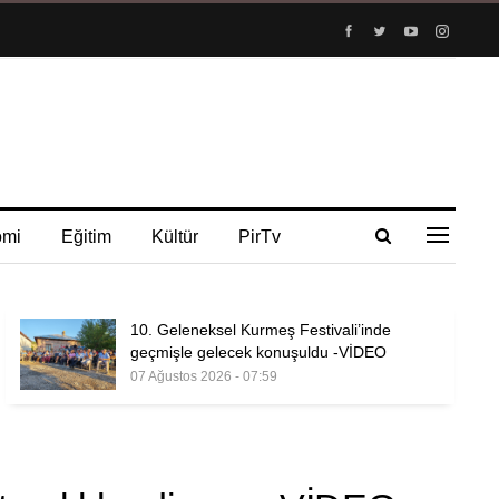
omi
Eğitim
Kültür
PirTv
10. Geleneksel Kurmeş Festivali’inde
geçmişle gelecek konuşuldu -VİDEO
07 Ağustos 2026 - 07:59