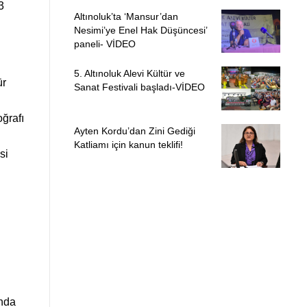
3
Altınoluk’ta ‘Mansur’dan
Nesimi’ye Enel Hak Düşüncesi’
paneli- VİDEO
5. Altınoluk Alevi Kültür ve
ür
Sanat Festivali başladı-VİDEO
ğrafı
Ayten Kordu’dan Zini Gediği
Katliamı için kanun teklifi!
si
unda