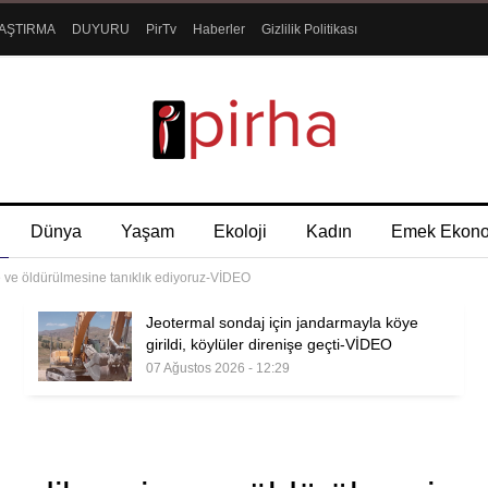
AŞTIRMA
DUYURU
PirTv
Haberler
Gizlilik Politikası
Dünya
Yaşam
Ekoloji
Kadın
Emek Ekon
 ve öldürülmesine tanıklık ediyoruz-VİDEO
Jeotermal sondaj için jandarmayla köye
girildi, köylüler direnişe geçti-VİDEO
07 Ağustos 2026 - 12:29