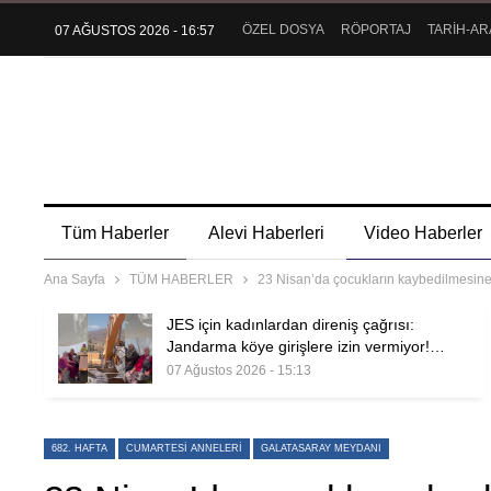
ÖZEL DOSYA
RÖPORTAJ
TARİH-AR
07 AĞUSTOS 2026 - 16:57
Tüm Haberler
Alevi Haberleri
Video Haberler
Ana Sayfa
TÜM HABERLER
23 Nisan’da çocukların kaybedilmesine
JES için kadınlardan direniş çağrısı:
Jandarma köye girişlere izin vermiyor!…
07 Ağustos 2026 - 15:13
682. HAFTA
CUMARTESI ANNELERI
GALATASARAY MEYDANI