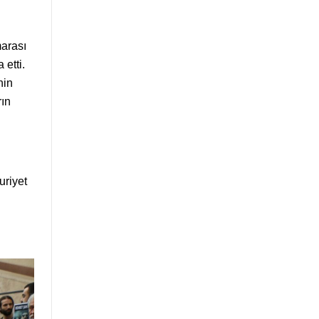
marası
 etti.
nin
rın
uriyet