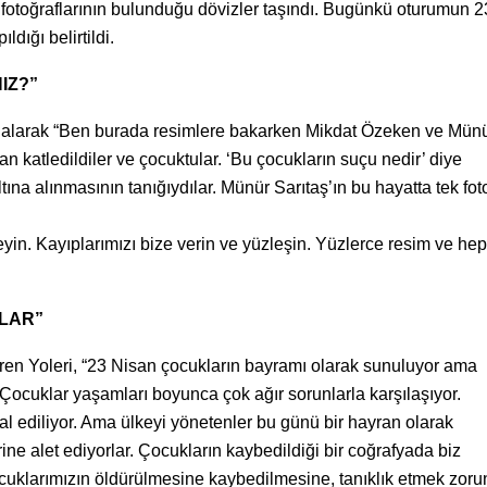
 fotoğraflarının bulunduğu dövizler taşındı. Bugünkü oturumun 2
ığı belirtildi.
IZ?”
 alarak “Ben burada resimlere bakarken Mikdat Özeken ve Mün
an katledildiler ve çocuktular. ‘Bu çocukların suçu nedir’ diye
na alınmasının tanığıydılar. Münür Sarıtaş’ın bu hayatta tek foto
yin. Kayıplarımızı bize verin ve yüzleşin. Yüzlerce resim ve hep
RLAR”
ren Yoleri, “23 Nisan çocukların bayramı olarak sunuluyor ama
Çocuklar yaşamları boyunca çok ağır sorunlarla karşılaşıyor.
l ediliyor. Ama ülkeyi yönetenler bu günü bir hayran olarak
rine alet ediyorlar. Çocukların kaybedildiği bir coğrafyada biz
cuklarımızın öldürülmesine kaybedilmesine, tanıklık etmek zor