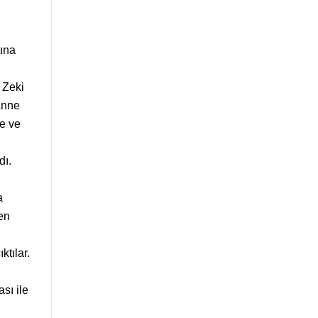
tına
 Zeki
 Anne
ne ve
dı.
a
en
ktılar.
sı ile