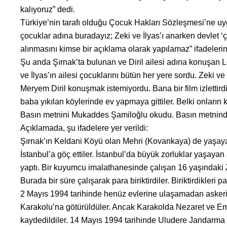
kalıyoruz” dedi.
Türkiye’nin tarafı olduğu Çocuk Hakları Sözleşmesi’ne uy
çocuklar adına buradayız; Zeki ve İlyas’ı anarken devlet ‘ç
alınmasını kimse bir açıklama olarak yapılamaz” ifadelerini
Şu anda Şırnak’ta bulunan ve Diril ailesi adına konuşan Le
ve İlyas’ın ailesi çocuklarını bütün her yere sordu. Zeki ve 
Meryem Diril konuşmak istemiyordu. Bana bir film izlettirdi.
baba yıkılan köylerinde ev yapmaya gittiler. Belki onların 
Basın metnini Mukaddes Şamiloğlu okudu. Basın metninde Zek
Açıklamada, şu ifadelere yer verildi:
Şırnak’ın Keldani Köyü olan Mehri (Kovankaya) de yaşayan D
İstanbul’a göç ettiler. İstanbul’da büyük zorluklar yaşayan
yaptı. Bir kuyumcu imalathanesinde çalışan 16 yaşındaki Ze
Burada bir süre çalışarak para biriktirdiler. Biriktirdikleri 
2 Mayıs 1994 tarihinde henüz evlerine ulaşamadan askeri
Karakolu’na götürüldüler. Ancak Karakolda Nezaret ve Emn
kaydedildiler. 14 Mayıs 1994 tarihinde Uludere Jandarma K