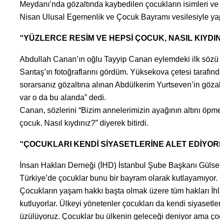
Meydanı’nda gözaltında kaybedilen çocukların isimleri ve
Nisan Ulusal Egemenlik ve Çocuk Bayramı vesilesiyle yapıld
“YÜZLERCE RESİM VE HEPSİ ÇOCUK, NASIL KIYDIN
Abdullah Canan’ın oğlu Tayyip Canan eylemdeki ilk sözü
Sarıtaş’ın fotoğraflarını gördüm. Yüksekova çetesi tarafınd
sorarsanız gözaltına alınan Abdülkerim Yurtseven’in gözaltı
var o da bu alanda” dedi.
Canan, sözlerini “Bizim annelerimizin ayağının altını öpme
çocuk. Nasıl kıydınız?” diyerek bitirdi.
“ÇOCUKLARI KENDİ SİYASETLERİNE ALET EDİYO
İnsan Hakları Derneği (İHD) İstanbul Şube Başkanı Gülse
Türkiye’de çocuklar bunu bir bayram olarak kutlayamıyor. 
Çocukların yaşam hakkı başta olmak üzere tüm hakları İhla
kutluyorlar. Ülkeyi yönetenler çocukları da kendi siyasetle
üzülüyoruz. Çocuklar bu ülkenin geleceği deniyor ama ço