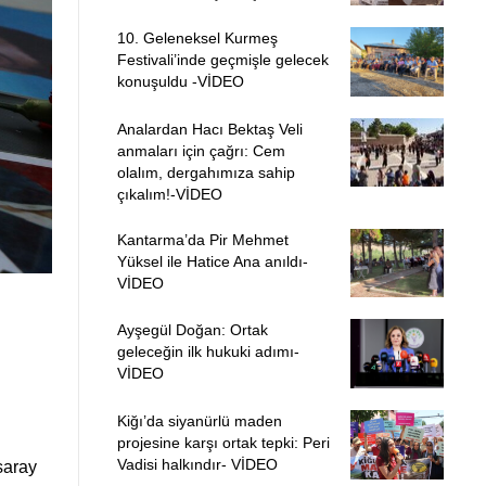
10. Geleneksel Kurmeş
Festivali’inde geçmişle gelecek
konuşuldu -VİDEO
Analardan Hacı Bektaş Veli
anmaları için çağrı: Cem
olalım, dergahımıza sahip
çıkalım!-VİDEO
Kantarma’da Pir Mehmet
Yüksel ile Hatice Ana anıldı-
VİDEO
Ayşegül Doğan: Ortak
geleceğin ilk hukuki adımı-
VİDEO
Kiğı’da siyanürlü maden
projesine karşı ortak tepki: Peri
Vadisi halkındır- VİDEO
saray