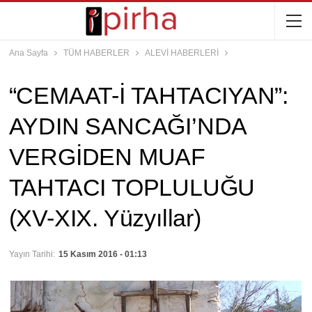
Ana Sayfa
TÜM HABERLER
ALEVİ HABERLERİ
“CEMAAT-İ TAHTACIYAN”:
AYDIN SANCAĞI’NDA
VERGİDEN MUAF
TAHTACI TOPLULUĞU
(XV-XIX. Yüzyıllar)
Yayın Tarihi:
15 Kasım 2016 - 01:13