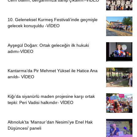
Cem olalım, dergahımıza sahip çıkalım!-VİDEO
gerekmektedir.
Anahtar Kelimeler: Alevi, Tahtacılar, Aydın, Osmanlı, Tahrir
10. Geleneksel Kurmeş Festivali’inde geçmişle
Defterleri
gelecek konuşuldu -VİDEO
ABSTRACT
Tahtacıs constitute one of the most authentic communities
Ayşegül Doğan: Ortak geleceğin ilk hukuki
across Asia Minor as
adımı-VİDEO
the members of the community defined themselves-or who
were defined by otherswithin
Kantarma’da Pir Mehmet Yüksel ile Hatice Ana
the broad cultural milieu of “Alevis.” Although the number of
anıldı- VİDEO
monographic
studies focusing on Tahtacıs has dramatically increased in
recent years, the community
Kiğı’da siyanürlü maden projesine karşı ortak
tepki: Peri Vadisi halkındır- VİDEO
has, to a large extent, been analyzed from the folkloric
perspective. It is known that
Tahtacıs were exempted from taxes such as avârız-ı
Altınoluk’ta ‘Mansur’dan Nesimi’ye Enel Hak
divaniye ve tekâlif-i örfiye in
Düşüncesi’ paneli
return for their work in providing timber to citadels and