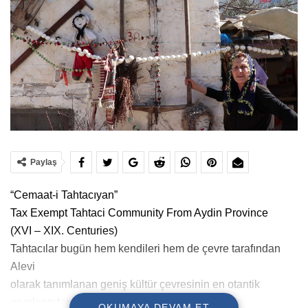
Paylaş
“Cemaat-i Tahtacıyan”
Tax Exempt Tahtaci Community From Aydin Province
(XVI – XIX. Centuries)
Tahtacılar bugün hem kendileri hem de çevre tarafından
Alevi
olarak tanımlanan geniş kültür çevresinin en otantik
gruplarından
OKUMAYA DEVAM ET